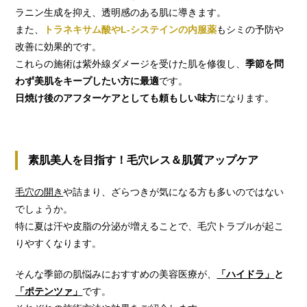
ラニン生成を抑え、透明感のある肌に導きます。
また、
トラネキサム酸やL-システインの内服薬
もシミの予防や
改善に効果的です。
これらの施術は紫外線ダメージを受けた肌を修復し、
季節を問
わず美肌をキープしたい方に最適
です。
日焼け後のアフターケアとしても頼もしい味方
になります。
素肌美人を目指す！毛穴レス＆肌質アップケア
毛穴の開き
や詰まり、ざらつきが気になる方も多いのではない
でしょうか。
特に夏は汗や皮脂の分泌が増えることで、毛穴トラブルが起こ
りやすくなります。
そんな季節の肌悩みにおすすめの美容医療が、
「ハイドラ」
と
「ポテンツァ」
です。