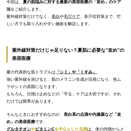
今回は、
夏の肌悩みに対する最新の美容医療の「攻め」のケア
法
をご紹介します。
紫外線対策だけでなく、
美白
や
毛穴ケア
、多汗症対策まで、忙
しい方でも取り入れやすい施術を解説します。
紫外線対策だけじゃ足りない？夏肌に必要な“攻め”の
美容医療
夏の代表的な肌トラブルは
「シミ」や「くすみ」
。
強い紫外線を浴びると、肌のメラニン生成が活発になり、色ム
ラやシミの原因になります。
もちろん、日焼け止めなどの「守る」ケアは大切ですが、それ
だけでは限界があります。
そんなときにおすすめなのが、
美白系の点滴や内服薬など「攻
め」の美容医療
です。
グルタチオン
や
ビタミンC
を中心とした点滴
は、体の内側からメ