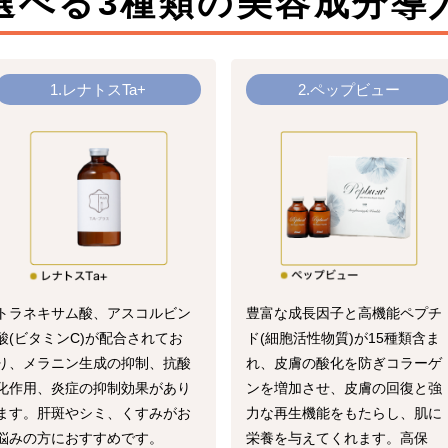
選べる3種類の美容成分導
1.レナトスTa+
2.ペップビュー
トラネキサム酸、アスコルビン
豊富な成長因子と高機能ペプチ
酸(ビタミンC)が配合されてお
ド(細胞活性物質)が15種類含ま
り、メラニン生成の抑制、抗酸
れ、皮膚の酸化を防ぎコラーゲ
化作用、炎症の抑制効果があり
ンを増加させ、皮膚の回復と強
ます。肝斑やシミ、くすみがお
力な再生機能をもたらし、肌に
悩みの方におすすめです。
栄養を与えてくれます。高保