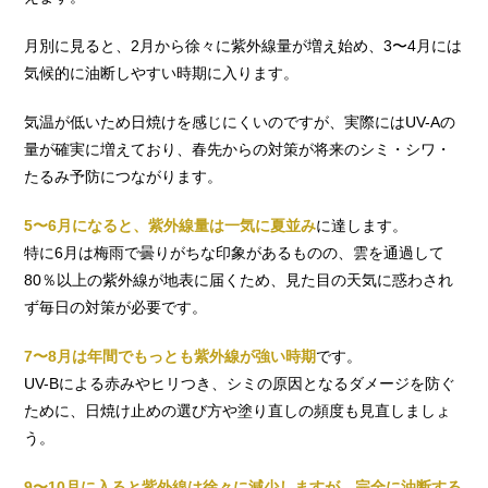
月別に見ると、2月から徐々に紫外線量が増え始め、3〜4月には
気候的に油断しやすい時期に入ります。
気温が低いため日焼けを感じにくいのですが、実際にはUV-Aの
量が確実に増えており、春先からの対策が将来のシミ・シワ・
たるみ予防につながります。
5〜6月になると、紫外線量は一気に夏並み
に達します。
特に6月は梅雨で曇りがちな印象があるものの、雲を通過して
80％以上の紫外線が地表に届くため、見た目の天気に惑わされ
ず毎日の対策が必要です。
7〜8月は年間でもっとも紫外線が強い時期
です。
UV-Bによる赤みやヒリつき、シミの原因となるダメージを防ぐ
ために、日焼け止めの選び方や塗り直しの頻度も見直しましょ
う。
9〜10月に入ると紫外線は徐々に減少しますが、完全に油断する