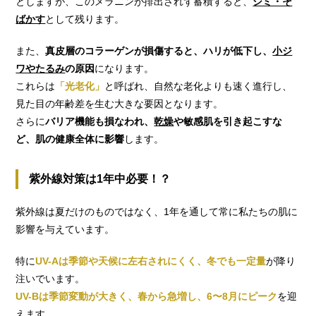
としますが、このメラニンが排出されず蓄積すると、
シミ・そ
ばかす
として残ります。
また、
真皮層のコラーゲンが損傷すると、ハリが低下し、
小ジ
ワやたるみ
の原因
になります。
これらは
「光老化」
と呼ばれ、自然な老化よりも速く進行し、
見た目の年齢差を生む大きな要因となります。
さらに
バリア機能も損なわれ、
乾燥
や敏感肌を引き起こすな
ど、肌の健康全体に影響
します。
紫外線対策は1年中必要！？
紫外線は夏だけのものではなく、1年を通して常に私たちの肌に
影響を与えています。
特に
UV-Aは季節や天候に左右されにくく、冬でも一定量
が降り
注いでいます。
UV-Bは季節変動が大きく、春から急増し、6〜8月にピーク
を迎
えます。