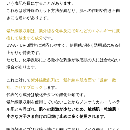
いう表記を目にすることがあります。
これらは紫外線のカット方法が異なり、肌への作用や向き不向
きにも違いがあります。
紫外線吸収剤は、紫外線を化学反応で熱などのエネルギーに変
換して放出する成分
です。
UV-A・UV-B両方に対応しやすく、使用感が軽く透明感のある仕
上がりが特徴です。
ただし、化学反応による微小な刺激が敏感肌の人には合わない
場合があります。
これに対して
紫外線散乱剤は、紫外線を肌表面で「反射・散
乱」させてブロック
します。
代表的な成分は酸化チタンや酸化亜鉛です。
紫外線吸収剤を使用していないことからノンケミカル・ミネラ
ル系とも呼ばれ、
肌への刺激が少ないため、敏感肌・乾燥肌・
小さなお子さま向けの日焼け止めに多く使用されます。
吸収剤タイプは化粧下地にも向いており、メイク崩れしにくく