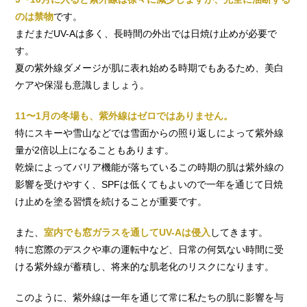
のは禁物
です。
まだまだUV-Aは多く、長時間の外出では日焼け止めが必要で
す。
夏の紫外線ダメージが肌に表れ始める時期でもあるため、美白
ケアや保湿も意識しましょう。
11〜1月の冬場も、紫外線はゼロではありません。
特にスキーや雪山などでは雪面からの照り返しによって紫外線
量が2倍以上になることもあります。
乾燥によってバリア機能が落ちているこの時期の肌は紫外線の
影響を受けやすく、SPFは低くてもよいので一年を通じて日焼
け止めを塗る習慣を続けることが重要です。
また、
室内でも窓ガラスを通してUV-Aは侵入
してきます。
特に窓際のデスクや車の運転中など、日常の何気ない時間に受
ける紫外線が蓄積し、将来的な肌老化のリスクになります。
このように、紫外線は一年を通じて常に私たちの肌に影響を与