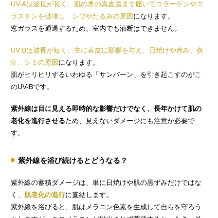
UV-Aは波長が長く、肌の奥の真皮層まで届いてコラーゲンやエ
ラスチンを破壊し、シワやたるみの原因
になります。
窓ガラスを通過するため、室内でも油断はできません。
UV-Bは波長が短く、主に表皮に影響を与え、日焼けや赤み、炎
症、シミの原因
になります。
肌がヒリヒリするいわゆる「サンバーン」を引き起こすのがこ
のUV-Bです。
紫外線は目に見える即時的な影響だけでなく、長年かけて肌の
老化を進行させる
ため、見えないダメージにも注意が必要で
す。
紫外線を浴び続けるとどうなる？
紫外線の蓄積ダメージは、単に日焼けや肌の黒ずみだけではな
く、
肌老化の進行
に直結します。
紫外線を浴びると、肌はメラニン色素を生成して自らを守ろう