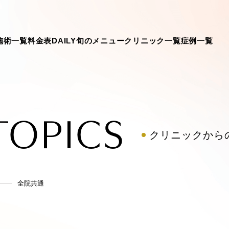
施術一覧
料金表
DAILY旬のメニュー
クリニック一覧
症例一覧
TOPICS
クリニックから
全院共通