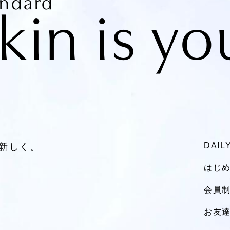
andard
kin is yo
DAI
新しく。
はじ
会員制
お友