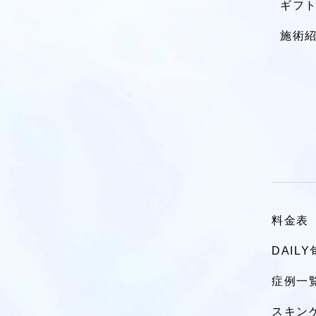
ギフ
施術
料金表
DAIL
症例一
スキン