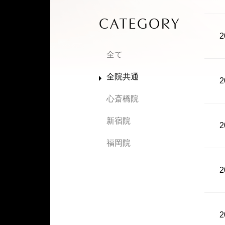
CATEGORY
2
全て
全院共通
2
心斎橋院
新宿院
2
福岡院
2
2