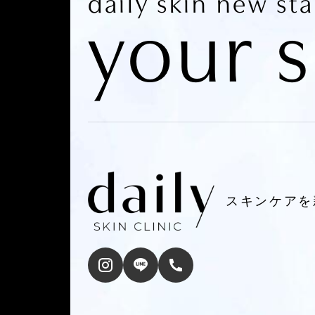
daily skin new st
your s
スキンケアを