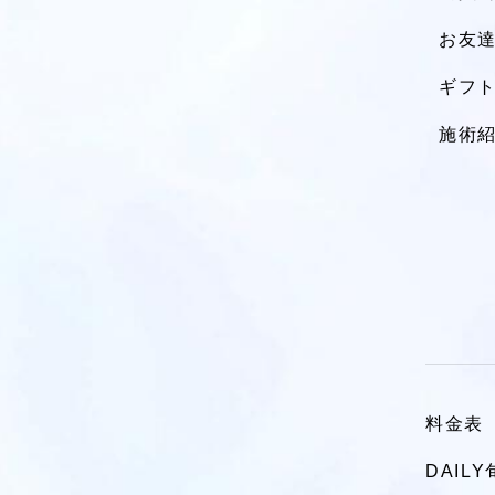
お友
ギフ
施術
料金表
DAIL