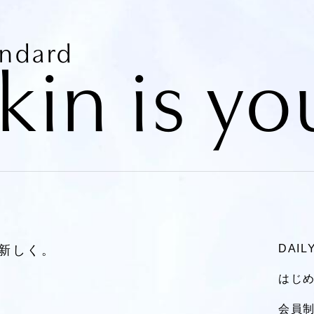
andard
kin is yo
DAI
新しく。
はじ
会員制