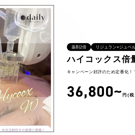
薬剤2倍
リジュラン×ジュベ
ハイコックス倍
キャンペーン好評のため定番化！
36,800~
円(税