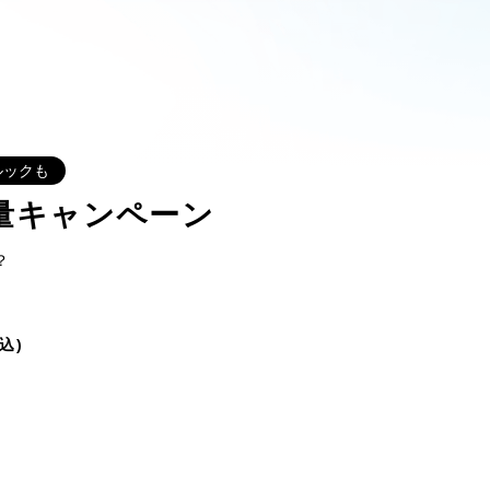
ルックも
量キャンペーン
？
込)