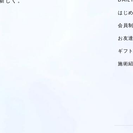
新しく。
はじ
会員制
お友
ギフ
施術