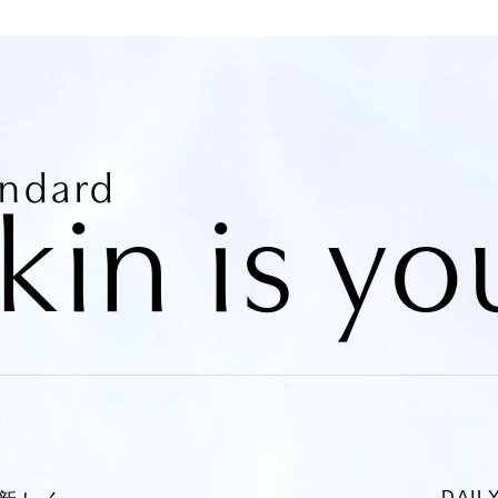
andard
kin is yo
DAI