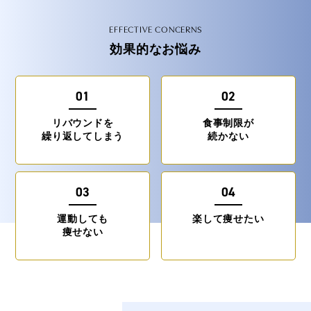
EFFECTIVE CONCERNS
効果的なお悩み
01
02
リバウンドを
食事制限が
繰り返してしまう
続かない
03
04
運動しても
楽して痩せたい
痩せない