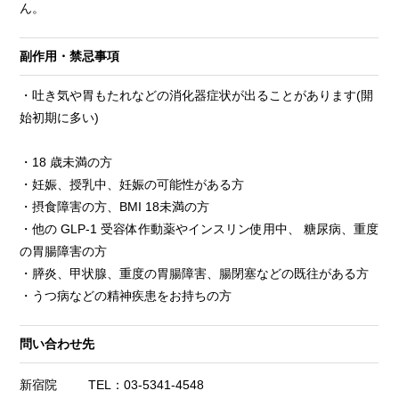
ん。
副作用・禁忌事項
・吐き気や胃もたれなどの消化器症状が出ることがあります(開
始初期に多い)
・18 歳未満の方
・妊娠、授乳中、妊娠の可能性がある方
・摂食障害の方、BMI 18未満の方
・他の GLP-1 受容体作動薬やインスリン使用中、 糖尿病、重度
の胃腸障害の方
・膵炎、甲状腺、重度の胃腸障害、腸閉塞などの既往がある方
・うつ病などの精神疾患をお持ちの方
問い合わせ先
新宿院
TEL：03-5341-4548