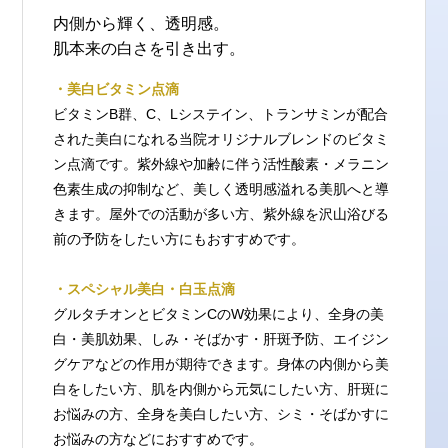
内側から輝く、透明感。
肌本来の白さを引き出す。
・美白ビタミン点滴
ビタミンB群、C、Lシステイン、トランサミンが配合
された美白になれる当院オリジナルブレンドのビタミ
ン点滴です。紫外線や加齢に伴う活性酸素・メラニン
色素生成の抑制など、美しく透明感溢れる美肌へと導
きます。屋外での活動が多い方、紫外線を沢山浴びる
前の予防をしたい方にもおすすめです。
・スペシャル美白・白玉点滴
グルタチオンとビタミンCのW効果により、全身の美
白・美肌効果、しみ・そばかす・肝斑予防、エイジン
グケアなどの作用が期待できます。身体の内側から美
白をしたい方、肌を内側から元気にしたい方、肝斑に
お悩みの方、全身を美白したい方、シミ・そばかすに
お悩みの方などにおすすめです。