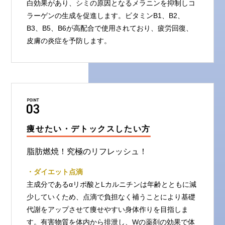
白効果があり、シミの原因となるメラニンを抑制しコ
ラーゲンの生成を促進します。ビタミンB1、B2、
B3、B5、B6が高配合で使用されており、疲労回復、
皮膚の炎症を予防します。
痩せたい・デトックスしたい方
脂肪燃焼！究極のリフレッシュ！
・ダイエット点滴
主成分であるαリポ酸とLカルニチンは年齢とともに減
少していくため、点滴で負担なく補うことにより基礎
代謝をアップさせて痩せやすい身体作りを目指しま
す。有害物質を体内から排泄し、Wの薬剤の効果で体