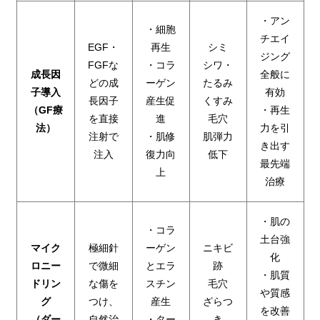
・アン
・細胞
チエイ
EGF・
再生
シミ
ジング
FGFな
・コラ
シワ・
成長因
全般に
どの成
ーゲン
たるみ
子導入
有効
長因子
産生促
くすみ
（GF療
・再生
を直接
進
毛穴
法）
力を引
注射で
・肌修
肌弾力
き出す
注入
復力向
低下
最先端
上
治療
・肌の
・コラ
土台強
マイク
極細針
ーゲン
ニキビ
化
ロニー
で微細
とエラ
跡
・肌質
ドリン
な傷を
スチン
毛穴
や質感
グ
つけ、
産生
ざらつ
を改善
（ダー
自然治
・ター
き