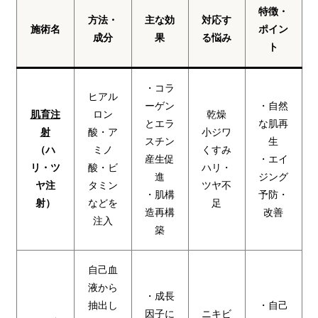
特徴・
方法・
主な効
対応す
施術名
ポイン
成分
果
る悩み
ト
・コラ
ヒアル
ーゲン
・自然
肌育注
ロン
乾燥
とエラ
な肌再
射
酸・ア
小ジワ
スチン
生
（ハ
ミノ
くすみ
産生促
・エイ
リ・ツ
酸・ビ
ハリ・
進
ジング
ヤ注
タミン
ツヤ不
・肌構
予防・
射）
などを
足
造再構
改善
注入
築
自己血
液から
・成長
抽出し
・自己
因子に
ニキビ