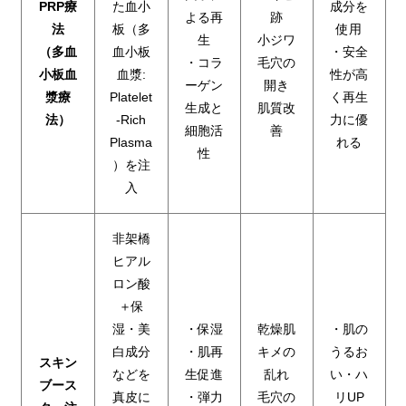
PRP療
た血小
成分を
よる再
跡
法
板（多
使用
生
小ジワ
（多血
血小板
・安全
・コラ
毛穴の
小板血
血漿:
性が高
ーゲン
開き
漿療
Platelet
く再生
生成と
肌質改
法）
-Rich
力に優
細胞活
善
Plasma
れる
性
）を注
入
非架橋
ヒアル
ロン酸
＋保
湿・美
・保湿
乾燥肌
・肌の
白成分
・肌再
キメの
うるお
スキン
などを
生促進
乱れ
い・ハ
ブース
真皮に
・弾力
毛穴の
リUP