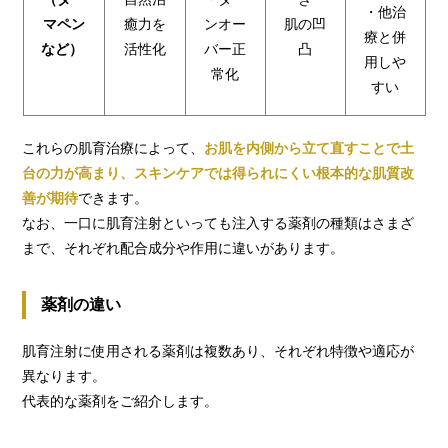
・他治
マペン
癒力を
ンオー
肌の凹
療と併
など）
活性化
バー正
凸
用しや
常化
すい
これらの肌育治療によって、
お肌を内側から立て直すことで土
台の力が高まり、
スキンケアでは得られにくい根本的な肌質改
善が期待
できます。
なお、一口に肌育注射といっても注入する薬剤の種類はさまざ
まで、それぞれ配合成分や作用に違いがあります。
薬剤の違い
肌育注射に使用される薬剤は複数あり、それぞれ特徴や適応が
異なります。
代表的な薬剤をご紹介します。