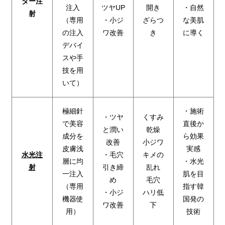
ター注
注入
ツヤUP
開き
・自然
射
（専用
・小ジ
ざらつ
な美肌
の注入
ワ改善
き
に導く
デバイ
スや手
技を用
いて）
極細針
・施術
・ツヤ
くすみ
で美容
直後か
と潤い
乾燥
成分を
ら効果
改善
小ジワ
皮膚浅
実感
水光注
・毛穴
キメの
層に均
・水光
射
引き締
乱れ
一注入
肌を目
め
毛穴
（専用
指す韓
・小ジ
ハリ低
機器使
国発の
ワ改善
下
用）
技術