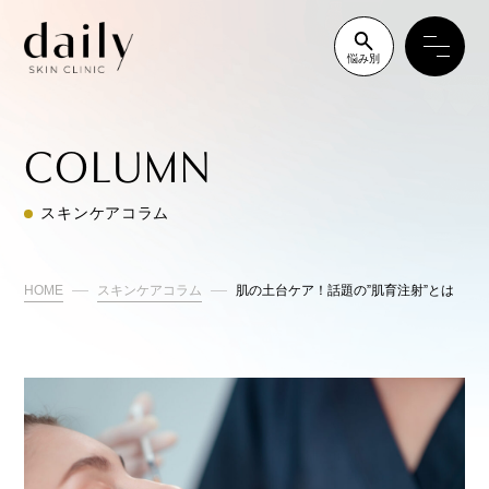
悩み別
COLUMN
スキンケアコラム
HOME
スキンケアコラム
肌の土台ケア！話題の”肌育注射”とは