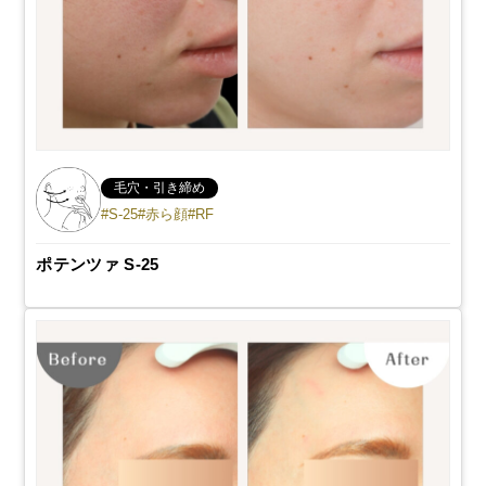
毛穴・引き締め
#S-25
#赤ら顔
#RF
ポテンツァ S-25