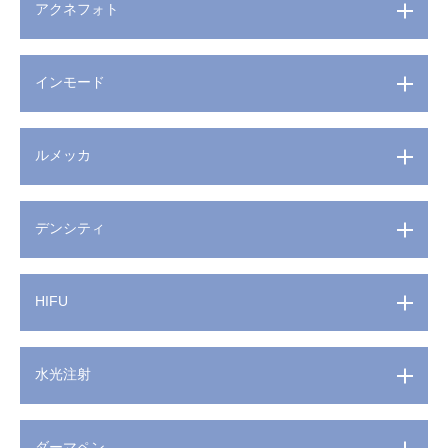
アクネフォト
インモード
ルメッカ
デンシティ
HIFU
水光注射
ダーマペン