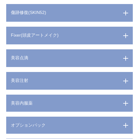
傷跡修復(SKIN52)
Fixer(頭皮アートメイク)
美容点滴
美容注射
美容内服薬
オプションパック