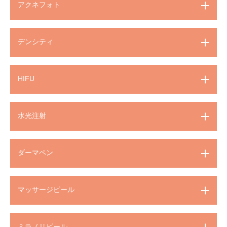
アクネフォト
デンシティ
HIFU
水光注射
ダーマペン
マッサージピール
ミラノリピール