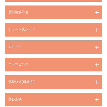
脂肪溶解注射
ショートスレッド
糸リフト
ローマピンク
傷跡修復(SKIN52)
美容点滴