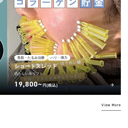
美肌・たるみ治療
ハリ・弾力
ショートスレッド
切らない糸リフト
19,800~
円(税込)
View More