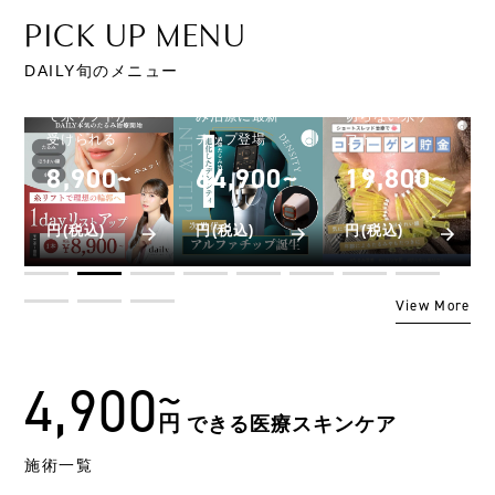
たる
弾力
DENSITY
PICK UP MENU
み治
光
美白
療
アルファチ
治
ケア
療
ショートス
ップ
DAILY旬のメニュー
レッド
ルメッカ
大人気のたる
み治療に最新
切らない糸リ
高出力IPL治
チップ登場
フト
療！
64,900~
19,800~
14,000~
円(税込)
円(税込)
円(税込)
View More
4,900
円
できる医療スキンケア
施術一覧