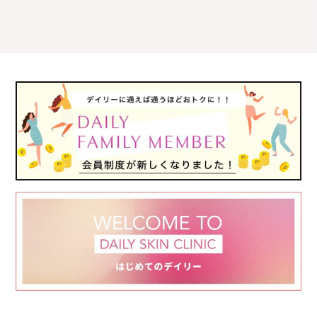
た
最
る
新
み
チ
改
ッ
美
ハ
善
プ
肌・
リ・